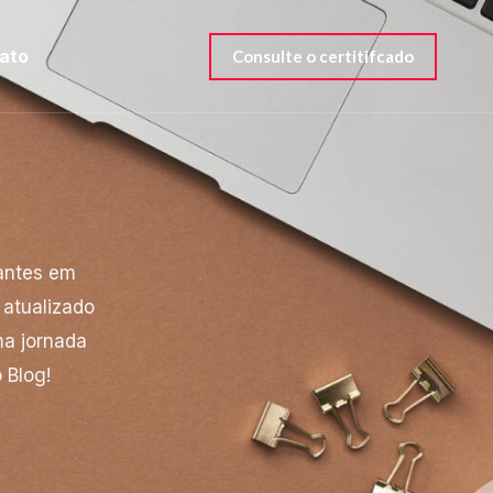
ato
Consulte o certitifcado
nantes em
 atualizado
ma jornada
 Blog!