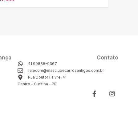
ança
Contato
41 99888-9367
falecom@elasclubecarrosantigos.com.br
Rua Doutor Faivre, 41
Centro - Curitiba - PR
F
I
a
n
c
s
e
t
b
a
o
g
o
r
k
a