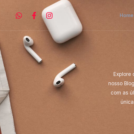
Ir
para
Home
o
conteúdo
Explore 
nosso Blog
com as úl
única